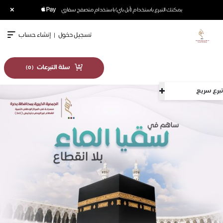
×
يمكنك التبرع باستخدام (أبل باي) باستخدام متصفح سفاري
تسجيل دخول
|
إنشاء حساب
سلة التبرعات
)
0
(
سريع